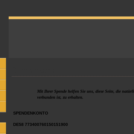
Spendenkonto
Mit Ihrer Spende helfen Sie uns, diese Seite, die natürl
verbunden ist, zu erhalten.
SPENDENKONTO
DE58 773400760150151900