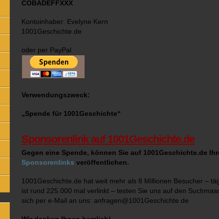
COBADEFFXXX
Kontoinhaber: Evelyne Kern
1001Geschichte.de
oder per PayPal
Verwendungszweck:
„Spende für 1001Geschichte“
Sponsorenlink auf 1001Geschichte.de
Gegen eine Spende, können Sie auf 1001Geschichte.de Ihr
Sponsorenlinks
veröffentlichen.
1001Geschichte.de hat weit mehr als 8 Millionen Besucher – täg
ist rund 225.000 mal verlinkt – testen Sie uns auf den Suchmas
sich per e-Mail an uns: anfragen@1001Geschichte.de
Wir danken Ihnen herzlich!